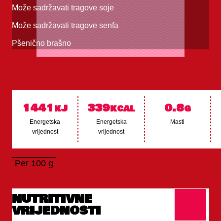
Može sadržavati tragove soje
Može sadržavati tragove senfa
Pšenično brašno
1441
339
0.8
kJ
kcal
g
Energetska
Energetska
Masti
vrijednost
vrijednost
Per 100 g
NUTRITIVNE
VRIJEDNOSTI