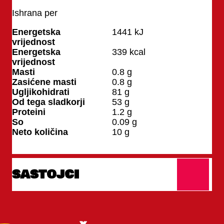
Ishrana per
100 g
Energetska
1441
kJ
vrijednost
Energetska
339
kcal
vrijednost
Masti
0.8
g
Zasićene masti
0.8
g
Ugljikohidrati
81
g
Od tega sladkorji
53
g
Proteini
1.2
g
So
0.09
g
Neto količina
10
g
SASTOJCI