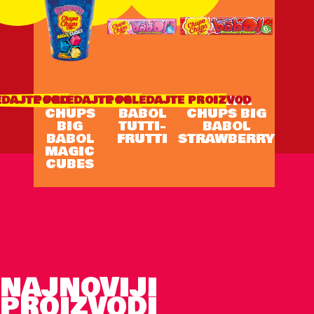
CHUPA
BIG
CHUPA
DAJTE PROIZVOD
POGLEDAJTE PROIZVOD
POGLEDAJTE PROIZVOD
CHUPS
BABOL
CHUPS BIG
BIG
TUTTI-
BABOL
BABOL
FRUTTI
STRAWBERRY
MAGIC
CUBES
NAJNOVIJI
PROIZVODI