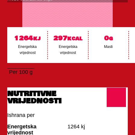
1264
297
0
kj
kcal
g
Energetska
Energetska
Masti
vrijednost
vrijednost
Per 100 g
NUTRITIVNE
VRIJEDNOSTI
Ishrana per
100 g
Energetska
1264
kj
vrijednost