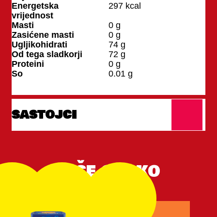
Energetska
297
kcal
vrijednost
Masti
0
g
Zasićene masti
0
g
Ugljikohidrati
74
g
Od tega sladkorji
72
g
Proteini
0
g
So
0.01
g
SASTOJCI
VIŠE OVAKO