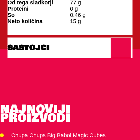
Od tega sladkorji
77
g
Proteini
0
g
So
0.46
g
Neto količina
15
g
SASTOJCI
NAJNOVIJI
PROIZVODI
Chupa Chups Big Babol Magic Cubes