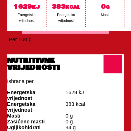
1629
383
0
kJ
kcal
g
Energetska
Energetska
Masti
vrijednost
vrijednost
Per 100 g
NUTRITIVNE
VRIJEDNOSTI
Ishrana per
100 g
Energetska
1629
kJ
vrijednost
Energetska
383
kcal
vrijednost
Masti
0
g
Zasićene masti
0
g
Ugljikohidrati
94
g